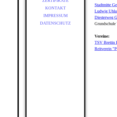
ZERTIFIKATE
Stadtmitte Ge
HALLENBAU
KONTAKT
Ludwig Uhla
BÜHNENKONSTRUKTIONE
IMPRESSUM
N
Diesterweg G
DATENSCHUTZ
Grundschule
TREPPEN & GELÄNDER
SANIERUNGSARBEITEN
Vereine:
DACH- UND
TSV Brettin 
WANDVERKLEIDUNGEN
Reitverein "
INGENIEURLEISTUNGEN
KORROSIONSSCHUTZ