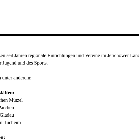
zen seit Jahren regionale Einrichtungen und Vereine im Jerichower Lan
r Jugend und des Sports.
 unter anderem:
tätten:
chen Mützel
Parchen
 Gladau
en Tucheim
en: