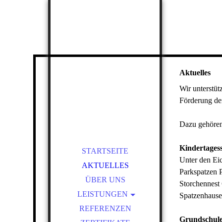
Aktuelles
Wir unterstüt
Förderung de
Dazu gehören
Kindertagess
STARTSEITE
Unter den Ei
AKTUELLES
Parkspatzen 
ÜBER UNS
Storchennest
LEISTUNGEN
Spatzenhaus
INDUSTRIE- UND
REFERENZEN
GEWERBEBAU
Grundschul